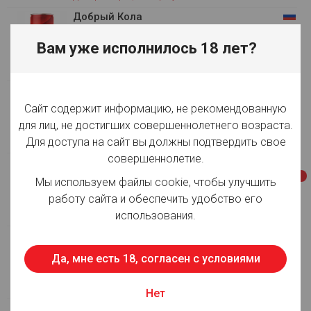
Добрый Кола
ООО "Мултон Партнерс". Напитки
0.33 л, ж/б
Вам уже исполнилось 18 лет?
Для просмотра цен авторизуйтесь
Эсса Лаймолито со вкусом и
ароматом лайма и мяты
Сайт содержит информацию, не рекомендованную
АО "АБ ИнБев Эфес". Пиво
для лиц, не достигших совершеннолетнего возраста.
0.4 л, ст/б, алк. 4.5 %, пл. 14,00%, фильтр.
Для доступа на сайт вы должны подтвердить свое
Для просмотра цен авторизуйтесь
совершеннолетие.
Барное
ООО "Борихинский ПЗ". Пиво
-3%
Мы используем файлы cookie, чтобы улучшить
50 л, Кега, алк. 4 %, пл. 11,00%, фильтр.
работу сайта и обеспечить удобство его
Для просмотра цен авторизуйтесь
использования.
Реддс
АО "АБ ИнБев Эфес". Пиво
Да, мне есть 18, согласен с условиями
0.33 л, ст/б, алк. 4.5 %, пл. 10,00%, фильтр.
Для просмотра цен авторизуйтесь
Нет
Эсса Солнце на пляже