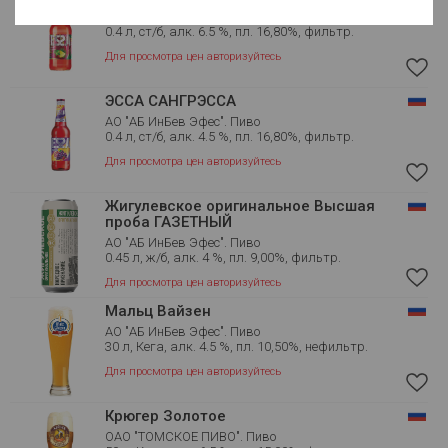
АО "АБ ИнБев Эфес". Пиво
0.4 л, ст/б, алк. 6.5 %, пл. 16,80%, фильтр.
Для просмотра цен авторизуйтесь
ЭССА САНГРЭССА
АО "АБ ИнБев Эфес". Пиво
0.4 л, ст/б, алк. 4.5 %, пл. 16,80%, фильтр.
Для просмотра цен авторизуйтесь
Жигулевское оригинальное Высшая
проба ГАЗЕТНЫЙ
АО "АБ ИнБев Эфес". Пиво
0.45 л, ж/б, алк. 4 %, пл. 9,00%, фильтр.
Для просмотра цен авторизуйтесь
Мальц Вайзен
АО "АБ ИнБев Эфес". Пиво
30 л, Кега, алк. 4.5 %, пл. 10,50%, нефильтр.
Для просмотра цен авторизуйтесь
Крюгер Золотое
ОАО "ТОМСКОЕ ПИВО". Пиво