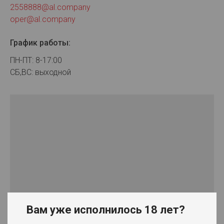
2558888@al.company
oper@al.company
График работы:
ПН-ПТ:
8-17:00
СБ,ВС: выходной
Вам уже исполнилось 18 лет?