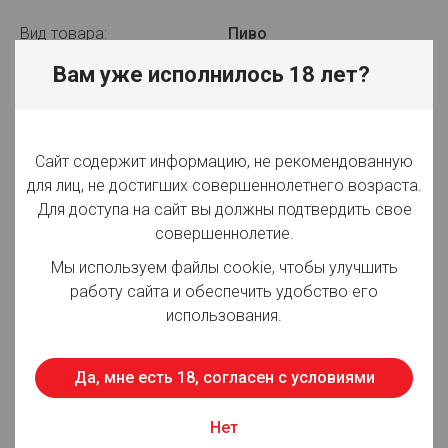
Вид товара:
Пиво
Вам уже исполнилось 18 лет?
Производитель:
АО "АБ ИнБев Эфес"
Объём:
30 л
Вид упаковки:
ПЭТ
Сайт содержит информацию, не рекомендованную
для лиц, не достигших совершеннолетнего возраста.
Крепость:
6.5%
Для доступа на сайт вы должны подтвердить свое
совершеннолетие.
Плотность:
16,80%
Мы используем файлы cookie, чтобы улучшить
Фильтрация:
Фильтрованное
работу сайта и обеспечить удобство его
использования.
Оттенок:
Светлое
Срок годности:
60 суток
Да, мне есть 18, согласен с условиями
Страна производства:
Россия
Нет