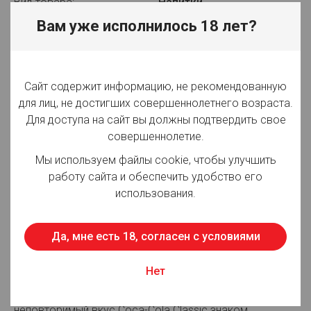
Вид товара:
Напитки
Вам уже исполнилось 18 лет?
Производитель:
ООО "Мултон Партнерс"
Объём:
0.33 л
Сайт содержит информацию, не рекомендованную
Вид упаковки:
ж/б
для лиц, не достигших совершеннолетнего возраста.
Срок годности:
368 суток
Для доступа на сайт вы должны подтвердить свое
совершеннолетие.
Страна производства:
Россия
Мы используем файлы cookie, чтобы улучшить
работу сайта и обеспечить удобство его
использования.
Для просмотра цен авторизуйтесь
Да, мне есть 18, согласен с условиями
Описание:
Добрый кола - один из самых популярных
Нет
безалкогольных напитков в истории, а также один из
наиболее узнаваемых брендов в мире. Сегодня
неповторимый вкус Coca-Cola Classic знаком