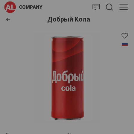
AlCompany
Добрый Кола