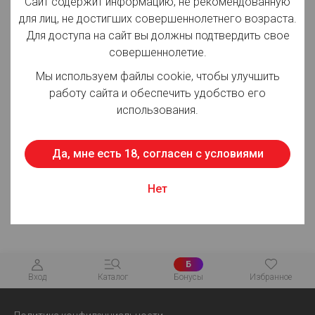
Сайт содержит информацию, не рекомендованную
Вид товара:
Тара, газ
для лиц, не достигших совершеннолетнего возраста.
Производитель:
Сопутствующие товары
Для доступа на сайт вы должны подтвердить свое
совершеннолетие.
Страна производства:
Россия
Мы используем файлы cookie, чтобы улучшить
работу сайта и обеспечить удобство его
использования.
Для просмотра цен авторизуйтесь
Да, мне есть 18, согласен с условиями
Описание:
ПЭТ бутылка для газированных напитков, соков,
Нет
спиртных напитков, пива, кваса.
Б
Вход
Каталог
Бонусы
Избранное