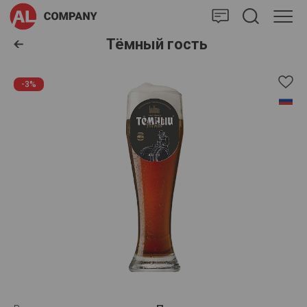
AlCompany
Тёмный гость
-3%