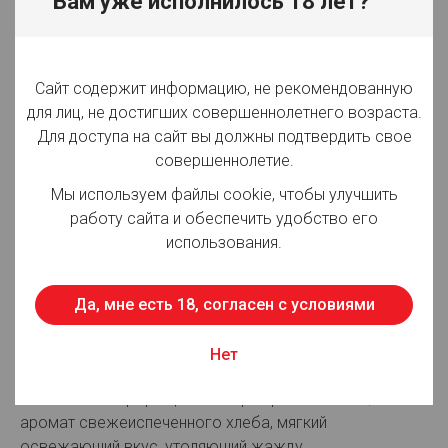
Вам уже исполнилось 18 лет?
Вид товара:
Квас
Производитель:
ОАО "ТОМСКОЕ ПИВО"
Объём:
30 л
Сайт содержит информацию, не рекомендованную
для лиц, не достигших совершеннолетнего возраста.
Вид упаковки:
Кега
Для доступа на сайт вы должны подтвердить свое
совершеннолетие.
Срок годности:
40 суток
Мы используем файлы cookie, чтобы улучшить
Страна производства:
Россия
работу сайта и обеспечить удобство его
использования.
Для просмотра цен авторизуйтесь
Да, мне есть 18, согласен с условиями
Описание:
Нет
Вкусный и полезный напиток живого брожения,
готовится из пророщенных зерен ржи и ячменя, имеет
аромат свежеиспеченного хлеба, мягкий
освежающий вкус, утоляющий жажду.