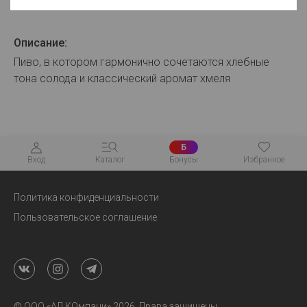
Для просмотра цен авторизуйтесь
Описание:
Пиво, в котором гармонично сочетаются хлебные
тона солода и классический аромат хмеля
Б
Вход
Каталог
Бонусы
Избранное
Политика конфиденциальности
Пользовательское соглашение
© ООО «АЛ.КОмпани» 2026. Права защищены