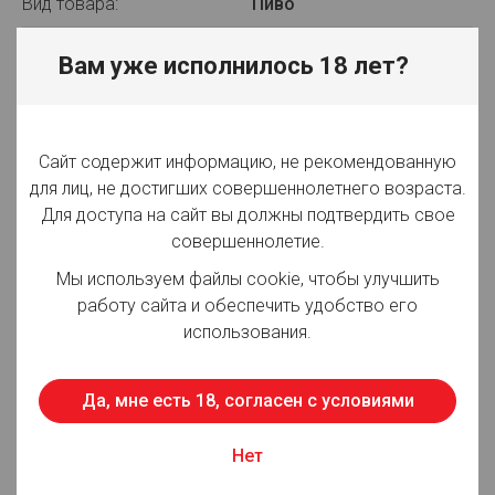
Вид товара:
Пиво
Производитель:
ОАО "ТОМСКОЕ ПИВО"
Вам уже исполнилось 18 лет?
Объём:
50 л
Вид упаковки:
Кега
Сайт содержит информацию, не рекомендованную
Крепость:
5%
для лиц, не достигших совершеннолетнего возраста.
Для доступа на сайт вы должны подтвердить свое
Плотность:
12,00%
совершеннолетие.
Фильтрация:
Фильтрованное
Мы используем файлы cookie, чтобы улучшить
работу сайта и обеспечить удобство его
Оттенок:
Светлое
использования.
Срок годности:
60 суток
Да, мне есть 18, согласен с условиями
Страна производства:
Россия
Нет