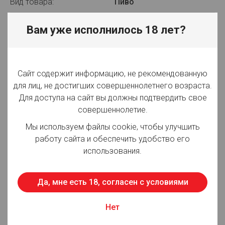
Вид товара:
Пиво
Производитель:
ООО "Борихинский ПЗ"
Вам уже исполнилось 18 лет?
Объём:
50 л
Вид упаковки:
Кега
Сайт содержит информацию, не рекомендованную
Крепость:
4%
для лиц, не достигших совершеннолетнего возраста.
Для доступа на сайт вы должны подтвердить свое
Плотность:
11,00%
совершеннолетие.
Фильтрация:
Фильтрованное
Мы используем файлы cookie, чтобы улучшить
работу сайта и обеспечить удобство его
Оттенок:
Светлое
использования.
Срок годности:
45 суток
Да, мне есть 18, согласен с условиями
Страна производства:
Россия
Нет