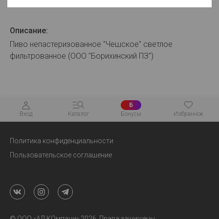
Для просмотра цен авторизуйтесь
Описание:
Пиво непастеризованное "Чешское" светлое
фильтрованное (ООО "Борихинский ПЗ")
Б
Вход
Каталог
Бонусы
Избранное
Политика конфиденциальности
Пользовательское соглашение
© ООО «АЛ.КОмпани» 2026. Права защищены