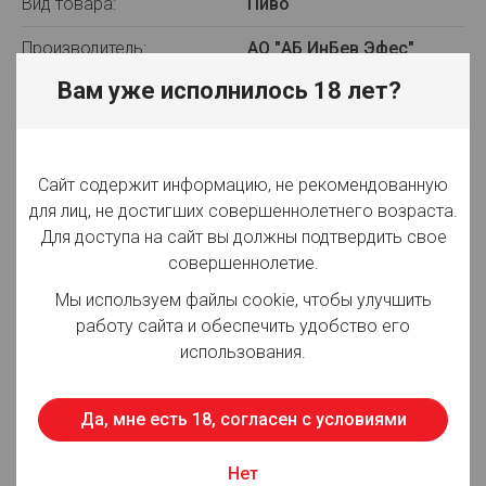
Вид товара:
Пиво
Производитель:
АО "АБ ИнБев Эфес"
Вам уже исполнилось 18 лет?
Объём:
20 л
Вид упаковки:
Кега
Крепость:
5%
Сайт содержит информацию, не рекомендованную
для лиц, не достигших совершеннолетнего возраста.
Плотность:
15,60%
Для доступа на сайт вы должны подтвердить свое
совершеннолетие.
Фильтрация:
Фильтрованное
Мы используем файлы cookie, чтобы улучшить
Оттенок:
Темное
работу сайта и обеспечить удобство его
использования.
Срок годности:
180 суток
Страна производства:
Россия
Да, мне есть 18, согласен с условиями
Нет