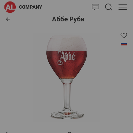
AlCompany
Аббе Руби