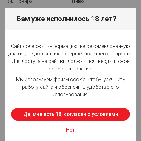
Вид товара:
Пиво
Производитель:
ЗАО "Московская
Вам уже исполнилось 18 лет?
Пивоваренная Компания"
Объём:
0.43 л
Сайт содержит информацию, не рекомендованную
Вид упаковки:
ж/б
для лиц, не достигших совершеннолетнего возраста.
Крепость:
8%
Для доступа на сайт вы должны подтвердить свое
совершеннолетие.
Плотность:
12,00%
Мы используем файлы cookie, чтобы улучшить
Фильтрация:
Фильтрованное
работу сайта и обеспечить удобство его
использования.
Оттенок:
Светлое
Срок годности:
365 суток
Да, мне есть 18, согласен с условиями
Страна производства:
Россия
Нет