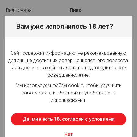
Вид товара:
Пиво
Производитель:
ЗАО "Московская
Вам уже исполнилось 18 лет?
Пивоваренная Компания"
Объём:
0.45 л
Сайт содержит информацию, не рекомендованную
Вид упаковки:
ст/б
для лиц, не достигших совершеннолетнего возраста.
Для доступа на сайт вы должны подтвердить свое
Крепость:
4.5%
совершеннолетие.
Плотность:
15,00%
Мы используем файлы cookie, чтобы улучшить
работу сайта и обеспечить удобство его
Фильтрация:
Нефильтрованное
использования.
Оттенок:
Светлое
Срок годности:
365 суток
Да, мне есть 18, согласен с условиями
Страна производства:
Россия
Нет