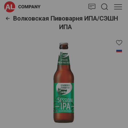
AlCompany
Волковская Пивоварня ИПА/СЭШН
ИПА