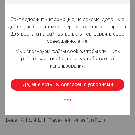
Вид товара:
Напитки
Производитель:
ЗАО "Московская
Сайт содержит информацию, не рекомендованную
Пивоваренная Компания"
для лиц, не достигших совершеннолетнего возраста.
Объём:
1 л
Для доступа на сайт вы должны подтвердить свое
совершеннолетие.
Вид упаковки:
ПЭТ
Мы используем файлы cookie, чтобы улучшить
Срок годности:
365 суток
работу сайта и обеспечить удобство его
использования.
Страна производства:
Россия
Да, мне есть 18, согласен с условиями
Для просмотра цен авторизуйтесь
Нет
Описание:
Вода FAHRENHEIT Фаренгейт негаз 1л (9шт)