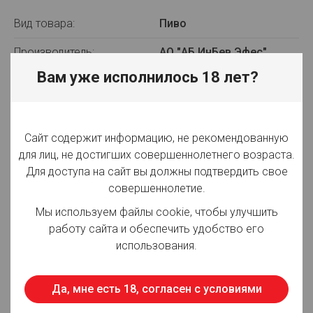
Вид товара:
Пиво
Производитель:
АО "АБ ИнБев Эфес"
Вам уже исполнилось 18 лет?
Объём:
0.45 л
Вид упаковки:
ст/б
Сайт содержит информацию, не рекомендованную
Крепость:
4.3%
для лиц, не достигших совершеннолетнего возраста.
Плотность:
10,60%
Для доступа на сайт вы должны подтвердить свое
совершеннолетие.
Фильтрация:
Фильтрованное
Мы используем файлы cookie, чтобы улучшить
Оттенок:
Светлое
работу сайта и обеспечить удобство его
использования.
Срок годности:
365 суток
Страна производства:
Россия
Да, мне есть 18, согласен с условиями