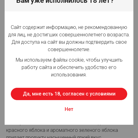
Вам уже исполнилось 18 лет?
Вид товара:
Сок
Производитель:
ООО "Мултон Партнерс"
Объём:
1.93 л
Сайт содержит информацию, не рекомендованную
для лиц, не достигших совершеннолетнего возраста.
Вид упаковки:
Тетрапак
Для доступа на сайт вы должны подтвердить свое
совершеннолетие.
Срок годности:
365 суток
Мы используем файлы cookie, чтобы улучшить
Страна производства:
Россия
работу сайта и обеспечить удобство его
использования.
Для просмотра цен авторизуйтесь
Да, мне есть 18, согласен с условиями
Описание:
Нет
Произведен из настоящих фруктов без добавления
консервантов. Оптимальный баланс сладкого
красного яблока и ароматного зеленого яблока
придает продукту насыщенный яркий вкус.