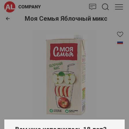
AlCompany
Моя Семья Яблочный микс