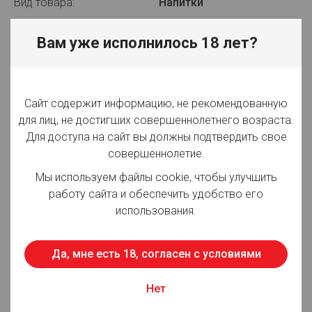
Вид товара:
Напитки
Производитель:
ЗАО "Московская
Вам уже исполнилось 18 лет?
Пивоваренная Компания"
Объём:
0.45 л
Сайт содержит информацию, не рекомендованную
Вид упаковки:
ж/б
для лиц, не достигших совершеннолетнего возраста.
Срок годности:
547 суток
Для доступа на сайт вы должны подтвердить свое
совершеннолетие.
Страна производства:
Россия
Мы используем файлы cookie, чтобы улучшить
работу сайта и обеспечить удобство его
использования.
Для просмотра цен авторизуйтесь
Да, мне есть 18, согласен с условиями
Описание:
Gorilla Pure Energy - уникальный энергетический
Нет
напиток для молодых, экстремальных, амбициозных
людей, всех тех, кто ищет новые ощущения и не