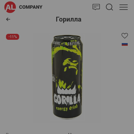
AlCompany
Горилла
-11%