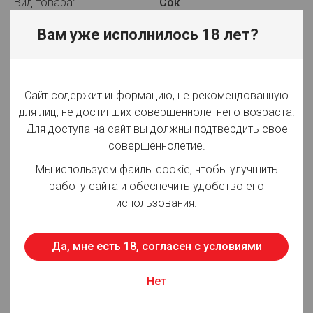
Вид товара:
Сок
Производитель:
ООО "Мултон Партнерс"
Вам уже исполнилось 18 лет?
Объём:
1 л
Вид упаковки:
Тетрапак
Сайт содержит информацию, не рекомендованную
для лиц, не достигших совершеннолетнего возраста.
Срок годности:
365 суток
Для доступа на сайт вы должны подтвердить свое
совершеннолетие.
Страна производства:
Россия
Мы используем файлы cookie, чтобы улучшить
работу сайта и обеспечить удобство его
использования.
Для просмотра цен авторизуйтесь
Описание:
Да, мне есть 18, согласен с условиями
Напиток ДОБРЫЙ со вкусом манго понравится
любителям тропических фруктов и ярких впечатлений.
Нет
Его основу составляет сок спелых плодов, он не
содержит ГМО и приносит ощутимую пользу.