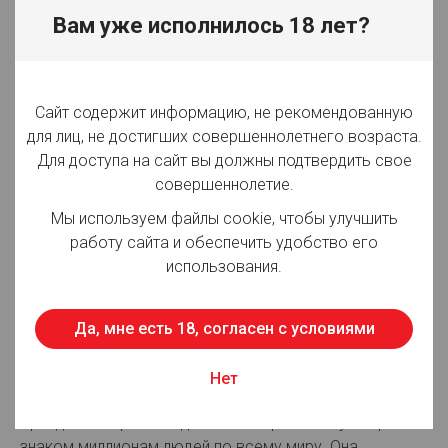
Вид товара:
Напитки
Вам уже исполнилось 18 лет?
Производитель:
ООО "Мултон Партнерс"
Объём:
2 л
Сайт содержит информацию, не рекомендованную
Вид упаковки:
ПЭТ
для лиц, не достигших совершеннолетнего возраста.
Для доступа на сайт вы должны подтвердить свое
Срок годности:
183 суток
совершеннолетие.
Страна производства:
Россия
Мы используем файлы cookie, чтобы улучшить
работу сайта и обеспечить удобство его
использования.
Для просмотра цен авторизуйтесь
Да, мне есть 18, согласен с условиями
Описание:
Один из самых популярных безалкогольных напитков
Нет
в истории, а также один из наиболее узнаваемых
брендов в мире. Сегодня неповторимый вкус Спрайта
знаком миллионам людей по всему миру. Она