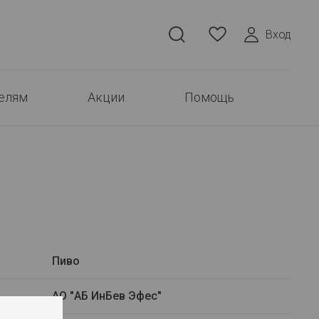
Вход
елям
Акции
Помощь
Пиво
АО "АБ ИнБев Эфес"