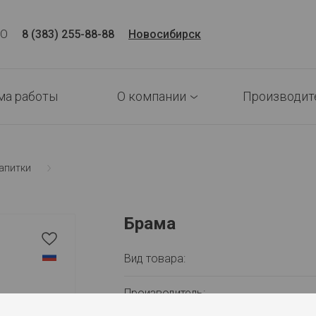
CO
8 (383) 255-88-88
Новосибирск
ма работы
О компании
Производит
апитки
Брама
Вид товара:
Производитель: