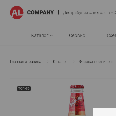
AlCompany
Дистрибуция алкоголя в H
Каталог
Сервис
Схе
Главная страница
Каталог
Фасованное пиво и н
Фасованное пиво и напитки
ТОП-30