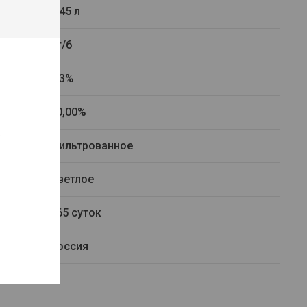
0.45 л
ст/б
4.3%
10,00%
а
Фильтрованное
Светлое
365 суток
Россия