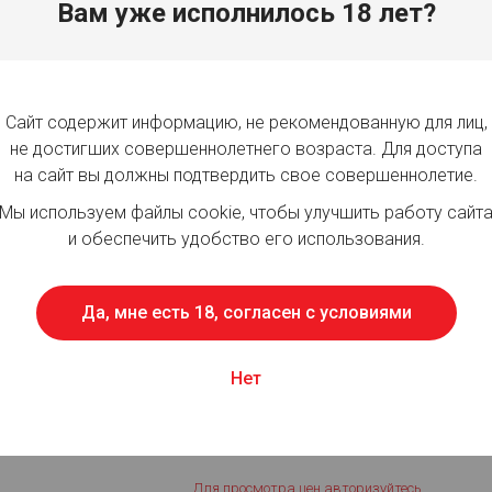
Вам уже исполнилось 18 лет?
Объём:
Вид упаковки:
Сайт содержит информацию, не рекомендованную для лиц,
Крепость:
не достигших совершеннолетнего возраста. Для доступа
на сайт вы должны подтвердить свое совершеннолетие.
Плотность:
Мы используем файлы cookie, чтобы улучшить работу сайт
Фильтрация:
и обеспечить удобство его использования.
Оттенок:
Да, мне есть 18, согласен с условиями
Срок годности:
Нет
Страна производства:
Для просмотра цен авторизуйтесь