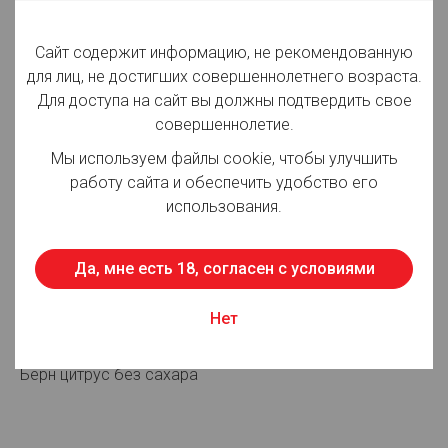
Вид товара:
Напитки
Производитель:
ООО "Мултон Партнерс"
Сайт содержит информацию, не рекомендованную
для лиц, не достигших совершеннолетнего возраста.
Объём:
0.449 л
Для доступа на сайт вы должны подтвердить свое
совершеннолетие.
Вид упаковки:
ж/б
Мы используем файлы cookie, чтобы улучшить
Срок годности:
730 суток
работу сайта и обеспечить удобство его
использования.
Страна производства:
Россия
Да, мне есть 18, согласен с условиями
Для просмотра цен авторизуйтесь
Нет
Описание:
Берн цитрус без сахара