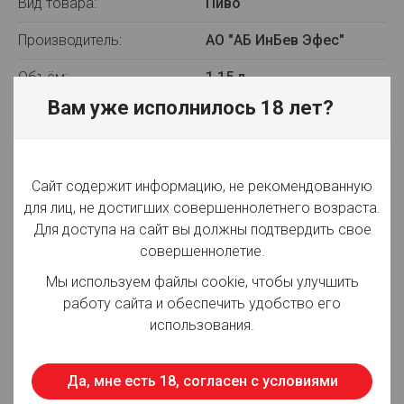
Вид товара:
Пиво
Производитель:
АО "АБ ИнБев Эфес"
Объём:
1.15 л
Вам уже исполнилось 18 лет?
Вид упаковки:
ПЭТ
Крепость:
8%
Сайт содержит информацию, не рекомендованную
Плотность:
16,00%
для лиц, не достигших совершеннолетнего возраста.
Фильтрация:
Фильтрованное
Для доступа на сайт вы должны подтвердить свое
совершеннолетие.
Оттенок:
Светлое
Мы используем файлы cookie, чтобы улучшить
Срок годности:
180 суток
работу сайта и обеспечить удобство его
использования.
Страна производства:
Россия
Да, мне есть 18, согласен с условиями