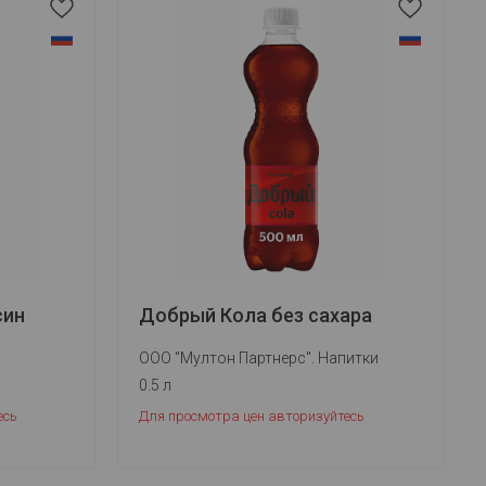
син
Добрый Кола без сахара
ООО "Мултон Партнерс". Напитки
0.5 л
есь
Для просмотра цен авторизуйтесь