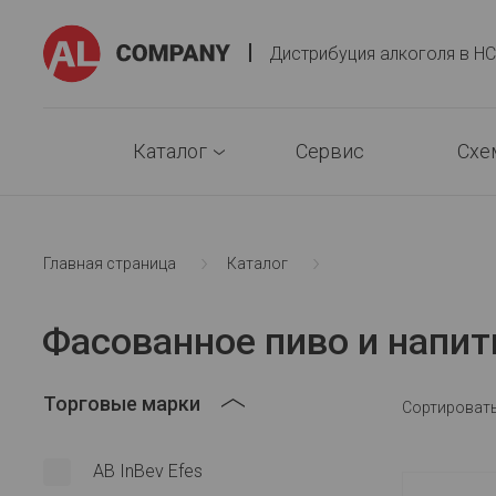
AlCompany
Дистрибуция алкоголя в H
Каталог
Сервис
Схе
Главная страница
Каталог
Фасованное пиво и напитки
Фасованное пиво и напит
Торговые марки
Сортировать
AB InBev Efes