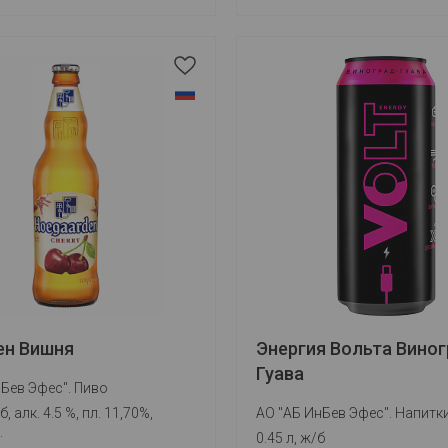
ен Вишня
Энергия Вольта Виног
Гуава
Бев Эфес". Пиво
б, алк. 4.5 %, пл. 11,70%,
АО "АБ ИнБев Эфес". Напитк
.
0.45 л, ж/б