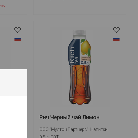
есь
Рич Черный чай Лимон
итки
ООО "Мултон Партнерс". Напитки
0.5 л, ПЭТ