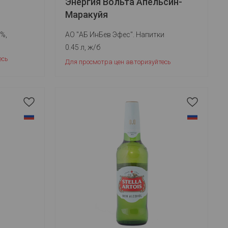
Энергия Вольта Апельсин-
Маракуйя
0%,
АО "АБ ИнБев Эфес". Напитки
0.45 л, ж/б
есь
Для просмотра цен авторизуйтесь