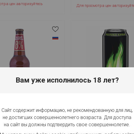
отра цен авторизуйтесь
Для просмотра цен авторизуйт
Вам уже исполнилось 18 лет?
Сайт содержит информацию, не рекомендованную для лиц,
Медведь крепкое
Берн Яблоко-Киви
не достигших совершеннолетнего возраста. Для доступа
на сайт вы должны подтвердить свое совершеннолетие.
Бев Эфес". Пиво
ООО "Мултон Партнерс". Нап
б, алк. 8 %, пл. 16,00%,
0.449 л, ж/б