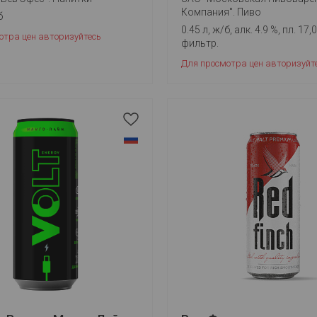
Компания". Пиво
б
0.45 л, ж/б, алк. 4.9 %, пл. 17,
отра цен авторизуйтесь
фильтр.
Для просмотра цен авторизуйт