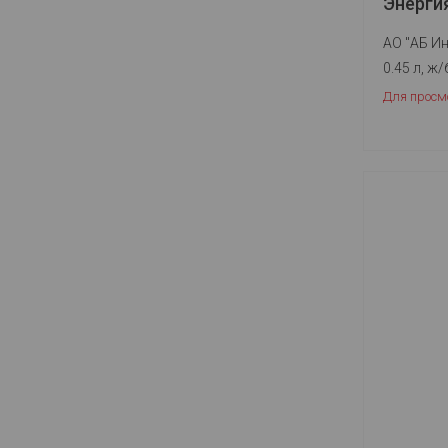
Энерги
АО "АБ Ин
0.45 л, ж/
Для просм