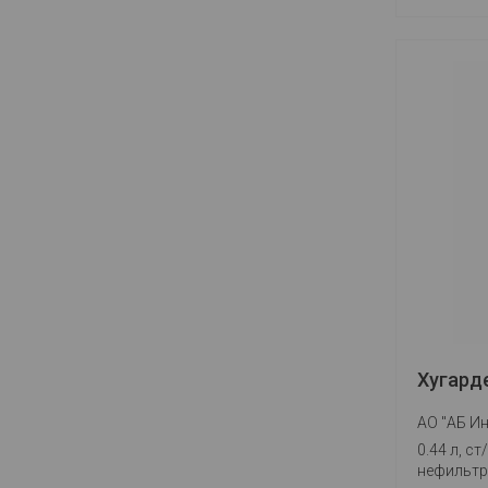
Хугард
АО "АБ Ин
0.44 л, ст/
нефильтр