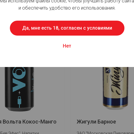
Мы используем файлы cookie, чтобы улучшить работу сайт
и обеспечить удобство его использования.
Для просмотра цен авторизуйт
отра цен авторизуйтесь
Да, мне есть 18, согласен с условиями
Нет
я Вольта Кокос-Манго
Жигули Барное
Бев Эфес". Напитки
ЗАО "Московская Пивоваре