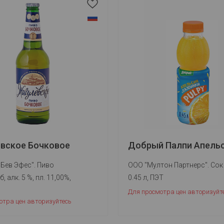
вское Бочковое
Добрый Палпи Апель
Бев Эфес". Пиво
ООО "Мултон Партнерс". Сок
б, алк. 5 %, пл. 11,00%,
0.45 л, ПЭТ
Для просмотра цен авторизуйт
отра цен авторизуйтесь