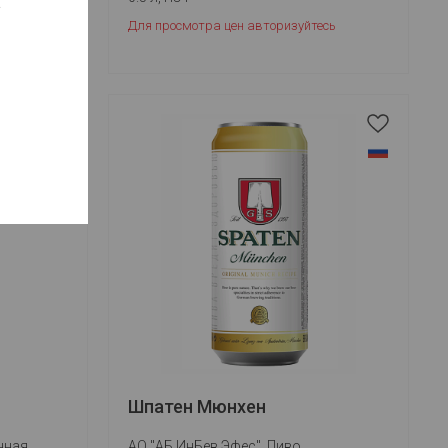
а
есь
Для просмотра цен авторизуйтесь
Шпатен Мюнхен
нная
АО "АБ ИнБев Эфес". Пиво