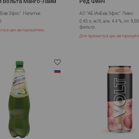
я Вольта Манго-Лайм
Ред Финч
Бев Эфес". Напитки
АО "АБ ИнБев Эфес". Пиво
б
0.45 л, ж/б, алк. 4.4 %, пл. 9,0
фильтр.
отра цен авторизуйтесь
Для просмотра цен авторизуйт