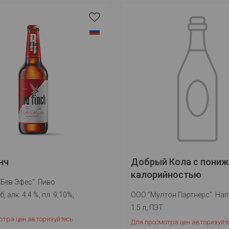
нч
Добрый Кола с пониж
калорийностью
Бев Эфес". Пиво
б, алк. 4.4 %, пл. 9,10%,
ООО "Мултон Партнерс". Нап
1.5 л, ПЭТ
отра цен авторизуйтесь
Для просмотра цен авторизуйт