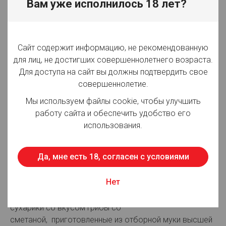
Вам уже исполнилось 18 лет?
Вид товара:
Сухари
Производитель:
АЛ.КОмпани
Сайт содержит информацию, не рекомендованную
Срок годности:
270 суток
для лиц, не достигших совершеннолетнего возраста.
Для доступа на сайт вы должны подтвердить свое
Вес:
500 гр
совершеннолетие.
Страна производства:
Россия
Мы используем файлы cookie, чтобы улучшить
работу сайта и обеспечить удобство его
использования.
Для просмотра цен авторизуйтесь
Да, мне есть 18, согласен с условиями
Описание:
Нет
Хрустящие сухарики являются одной из самых
популярных пивных закусок. Ароматные и хрустящие
сухарики со вкусом Грибы со
сметаной, приготовленные из отборной муки высшей