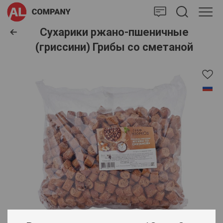
AlCompany
Сухарики ржано-пшеничные
(гриссини) Грибы со сметаной